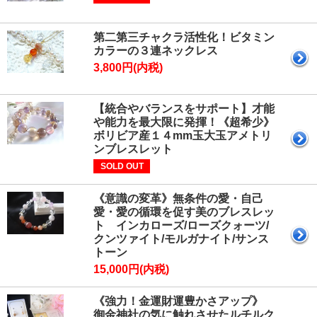
第二第三チャクラ活性化！ビタミン
カラーの３連ネックレス
3,800円(内税)
【統合やバランスをサポート】才能
や能力を最大限に発揮！《超希少》
ボリビア産１４mm玉大玉アメトリ
ンブレスレット
SOLD OUT
《意識の変革》無条件の愛・自己
愛・愛の循環を促す美のブレスレッ
ト インカローズ/ローズクォーツ/
クンツァイト/モルガナイト/サンス
トーン
15,000円(内税)
《強力！金運財運豊かさアップ》
御金神社の気に触れさせたルチルク