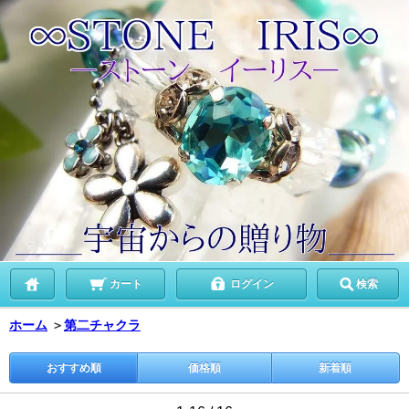
カート
ログイン
検索
ホーム
＞
第二チャクラ
おすすめ順
価格順
新着順