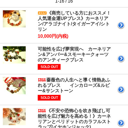
1-16 / 16
《商売している方におススメ！
人気運金運UPブレス》カーネリア
ン/アラゴナイト/タイガーアイ/シト
リン
10,000円(内税)
可能性を広げ夢実現へ カーネリア
ン&アンバー&スモーキークォーツ
のアンティークブレス
SOLD OUT
薔薇色の人生へと導く情熱あふ
れるブレス インカローズ&ルビ
ー&サンストーン
SOLD OUT
《不安や恐怖心を吹き飛ばし可
能性を広げ魅力を高める！》カーネ
リアンとペリドットのカラフルスト
ラップ(イヤホンジャック)