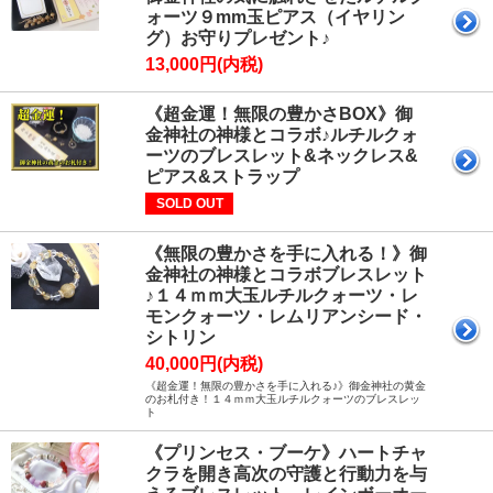
ォーツ９mm玉ピアス（イヤリン
グ）お守りプレゼント♪
13,000円(内税)
《超金運！無限の豊かさBOX》御
金神社の神様とコラボ♪ルチルクォ
ーツのブレスレット&ネックレス&
ピアス&ストラップ
SOLD OUT
《無限の豊かさを手に入れる！》御
金神社の神様とコラボブレスレット
♪１４ｍｍ大玉ルチルクォーツ・レ
モンクォーツ・レムリアンシード・
シトリン
40,000円(内税)
《超金運！無限の豊かさを手に入れる♪》御金神社の黄金
のお札付き！１４ｍｍ大玉ルチルクォーツのブレスレッ
ト
《プリンセス・ブーケ》ハートチャ
クラを開き高次の守護と行動力を与