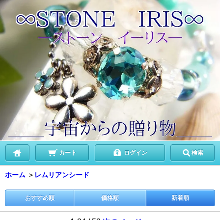
カート
ログイン
検索
ホーム
＞
レムリアンシード
おすすめ順
価格順
新着順