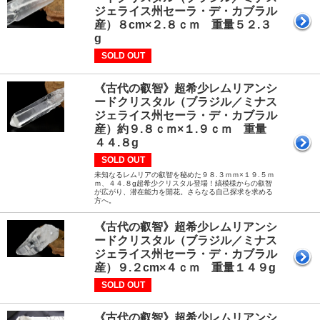
ジェライス州セーラ・デ・カブラル
産）８cm×２.８ｃｍ 重量５２.３
g
SOLD OUT
《古代の叡智》超希少レムリアンシ
ードクリスタル（ブラジル／ミナス
ジェライス州セーラ・デ・カブラル
産）約９.８ｃｍ×１.９ｃｍ 重量
４４.８g
SOLD OUT
未知なるレムリアの叡智を秘めた９８.３ｍｍ×１９.５ｍ
ｍ、４４.８g超希少クリスタル登場！縞模様からの叡智
が広がり、潜在能力を開花。さらなる自己探求を求める
方へ。
《古代の叡智》超希少レムリアンシ
ードクリスタル（ブラジル／ミナス
ジェライス州セーラ・デ・カブラル
産）９.２cm×４ｃｍ 重量１４９g
SOLD OUT
《古代の叡智》超希少レムリアンシ