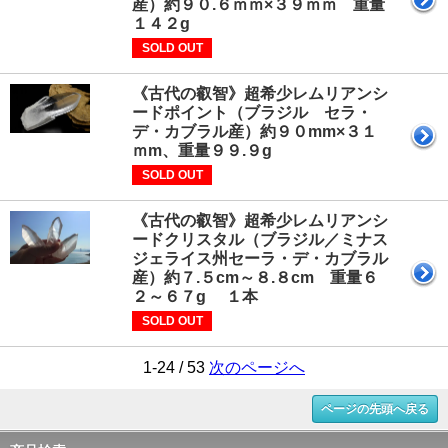
産）約９０.６ｍｍ×３９ｍｍ 重量
１４２g
SOLD OUT
《古代の叡智》超希少レムリアンシ
ードポイント（ブラジル セラ・
デ・カブラル産）約９０mm×３１
ｍm、重量９９.９g
SOLD OUT
《古代の叡智》超希少レムリアンシ
ードクリスタル（ブラジル／ミナス
ジェライス州セーラ・デ・カブラル
産）約７.５cm～８.８cm 重量６
２～６７g １本
SOLD OUT
1-24 / 53
次のページへ
ページの先頭へ戻る