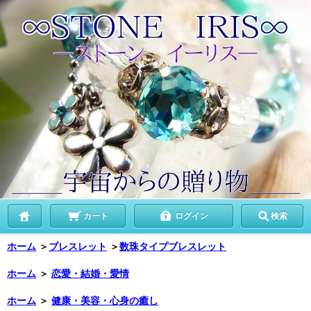
カート
ログイン
検索
ホーム
＞
ブレスレット
＞
数珠タイプブレスレット
ホーム
＞
恋愛・結婚・愛情
ホーム
＞
健康・美容・心身の癒し