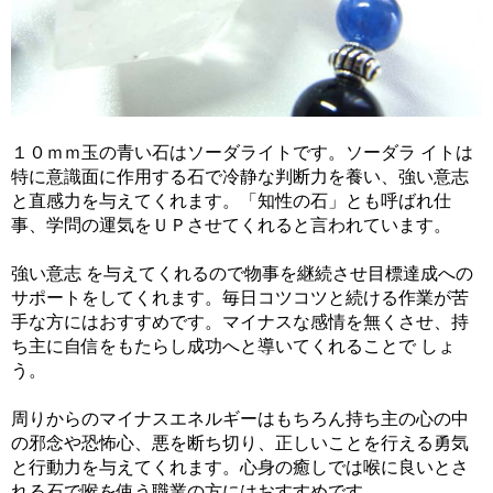
１０ｍｍ玉の青い石はソーダライトです。ソーダラ イトは
特に意識面に作用する石で冷静な判断力を養い、強い意志
と直感力を与えてくれます。「知性の石」とも呼ばれ仕
事、学問の運気をＵＰさせてくれると言われています。
強い意志 を与えてくれるので物事を継続させ目標達成への
サポートをしてくれます。毎日コツコツと続ける作業が苦
手な方にはおすすめです。マイナスな感情を無くさせ、持
ち主に自信をもたらし成功へと導いてくれることで しょ
う。
周りからのマイナスエネルギーはもちろん持ち主の心の中
の邪念や恐怖心、悪を断ち切り、正しいことを行える勇気
と行動力を与えてくれます。心身の癒しでは喉に良いとさ
れる石で喉を使う職業の方にはおすすめです。