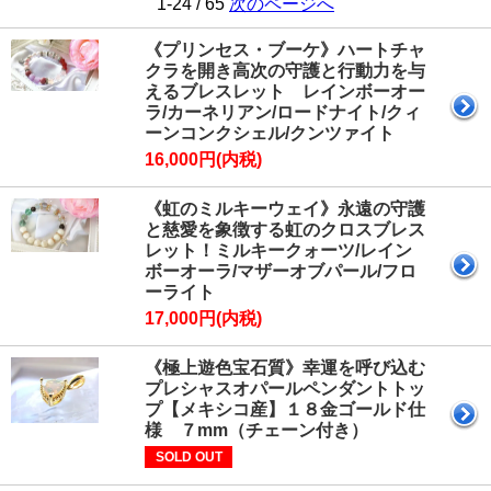
1-24 / 65
次のページへ
《プリンセス・ブーケ》ハートチャ
クラを開き高次の守護と行動力を与
えるブレスレット レインボーオー
ラ/カーネリアン/ロードナイト/クィ
ーンコンクシェル/クンツァイト
16,000円(内税)
《虹のミルキーウェイ》永遠の守護
と慈愛を象徴する虹のクロスブレス
レット！ミルキークォーツ/レイン
ボーオーラ/マザーオブパール/フロ
ーライト
17,000円(内税)
《極上遊色宝石質》幸運を呼び込む
プレシャスオパールペンダントトッ
プ【メキシコ産】１８金ゴールド仕
様 ７mm（チェーン付き）
SOLD OUT