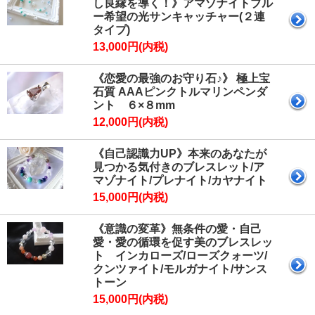
し良縁を導く！》アマゾナイトブル
ー希望の光サンキャッチャー(２連
タイプ)
13,000円(内税)
《恋愛の最強のお守り石♪》 極上宝
石質 AAAピンクトルマリンペンダ
ント ６×８mm
12,000円(内税)
《自己認識力UP》本来のあなたが
見つかる気付きのブレスレット/ア
マゾナイト/プレナイト/カヤナイト
15,000円(内税)
《意識の変革》無条件の愛・自己
愛・愛の循環を促す美のブレスレッ
ト インカローズ/ローズクォーツ/
クンツァイト/モルガナイト/サンス
トーン
15,000円(内税)