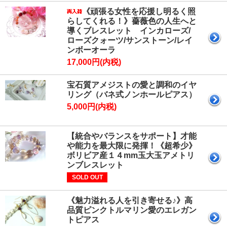
《頑張る女性を応援し明るく照
らしてくれる！》薔薇色の人生へと
導くブレスレット インカローズ/
ローズクォーツ/サンストーン/レイ
ンボーオーラ
17,000円(内税)
宝石質アメジストの愛と調和のイヤ
リング（バネ式ノンホールピアス）
5,000円(内税)
【統合やバランスをサポート】才能
や能力を最大限に発揮！《超希少》
ボリビア産１４mm玉大玉アメトリ
ンブレスレット
SOLD OUT
《魅力溢れる人を引き寄せる♪》高
品質ピンクトルマリン愛のエレガン
トピアス