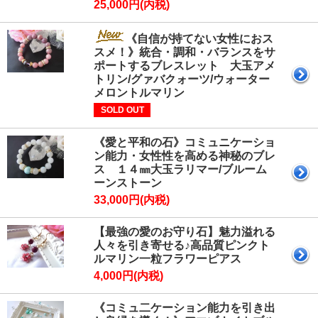
25,000円(内税)
《自信が持てない女性におス
スメ！》統合・調和・バランスをサ
ポートするブレスレット 大玉アメ
トリン/グァバクォーツ/ウォーター
メロントルマリン
SOLD OUT
《愛と平和の石》コミュニケーショ
ン能力・女性性を高める神秘のブレ
ス １４㎜大玉ラリマー/ブルーム
ーンストーン
33,000円(内税)
【最強の愛のお守り石】魅力溢れる
人々を引き寄せる♪高品質ピンクト
ルマリン一粒フラワーピアス
4,000円(内税)
《コミュ二ケーション能力を引き出