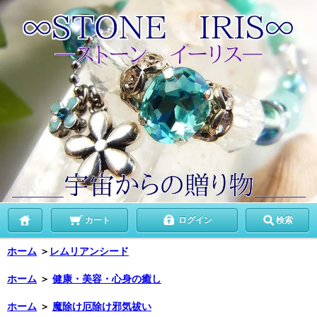
カート
ログイン
検索
ホーム
＞
レムリアンシード
ホーム
＞
健康・美容・心身の癒し
ホーム
＞
魔除け厄除け邪気祓い