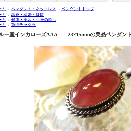
ーム
ペンダント・ネックレス
ペンダントトップ
＞
＞
ーム
恋愛・結婚・愛情
＞
ーム
健康・美容・心身の癒し
＞
ーム
第四チャクラ
＞
ルー産インカローズAAA 23×15mmの美品ペンダン