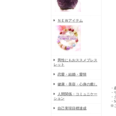
ＮＥＷアイテム
男性にもおススメブレス
レット
恋愛・結婚・愛情
健康・美容・心身の癒し
・
・
人間関係・コミュニケー
・
ション
・Si
※
自己実現目標達成