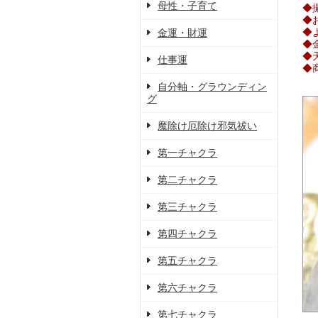
母性・子育て
◆
◆
◆
金運・財運
◆
◆
仕事運
◆
自分軸・グラウンディン
グ
魔除け厄除け邪気祓い
第一チャクラ
第二チャクラ
第三チャクラ
第四チャクラ
第五チャクラ
第六チャクラ
第七チャクラ