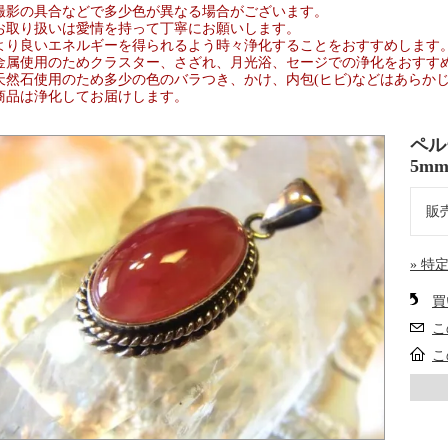
撮影の具合などで多少色が異なる場合がございます。
お取り扱いは愛情を持って丁寧にお願いします。
より良いエネルギーを得られるよう時々浄化することをおすすめします
金属使用のためクラスター、さざれ、月光浴、セージでの浄化をおすす
天然石使用のため多少の色のバラつき、かけ、内包(ヒビ)などはあらか
商品は浄化してお届けします。
ペル
5m
販
» 特
買
こ
こ