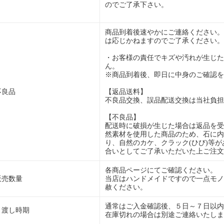
のでご了承下さい。
商品到着後速やかにご連絡ください。
は応じかねますのでご了承ください。
・お客様の責任でキズや汚れが生じた
ん。
※商品到着後、即日に中身のご確認を
不良品
【返品送料】
不良品交換、誤品配送交換は当社負担
【不良品】
配送時に破損が生じた場合は返品を受
然素材を使用した商品のため、石に内
り、自然のカケ、クラック(ひび)等
合いとしてご了承いただいた上ご注文
各商品ページにてご確認ください。
販売数量
当店はハンドメイドですので一点モノ
赦ください。
通常はご入金確認後、５日～７日以内
引渡し時期
在庫切れの場合は別途ご連絡いたしま