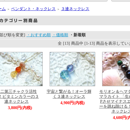
ーム
ペンダント・ネックレス
３連ネックレス
＞
＞
[並び順を変更]
・おすすめ順
・価格順
・新着順
全 [13] 商品中 [1-13] 商品を表示して
第二第三チャクラ活性
宇宙と繋がる！オーラ輝
モリオン＆ヘマ
！ビタミンカラーの３
く３連ネックレス
マラカイト 「生
連ネックレス
Pさせマイナス
4,900円(内税)
ーを跳ね除ける
3,800円(内税)
ネックレ
4,600円(