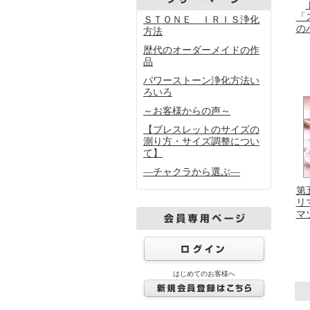
「
ＳＴＯＮＥ ＩＲＩＳ浄化
の
方法
歴代のオーダーメイドの作
品
パワーストーン浄化方法い
ろいろ
～お客様からの声～
【ブレスレットのサイズの
測り方・サイズ調整につい
て】
―チャクラから選ぶ―
第
リ
マ
はじめてのお客様へ