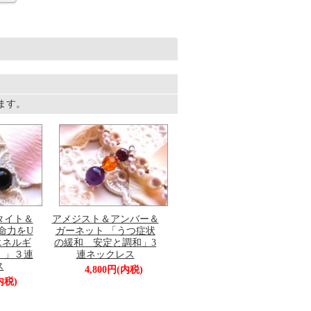
います。
タイト＆
アメジスト＆アンバー＆
命力をU
ガーネット 「うつ症状
エネルギ
の緩和 安定と調和」3
！」３連
連ネックレス
ス
4,800円(内税)
内税)