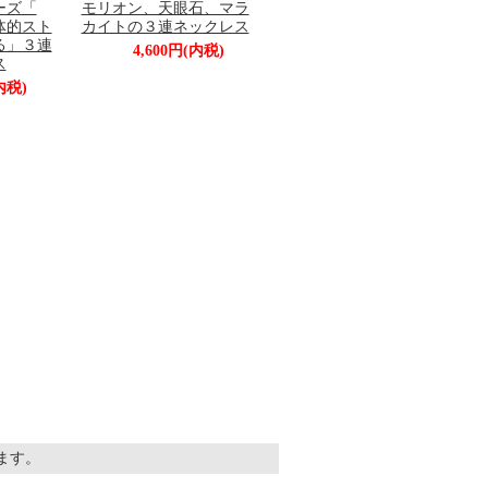
ーズ「
モリオン、天眼石、マラ
体的スト
カイトの３連ネックレス
る」３連
4,600円(内税)
ス
内税)
います。