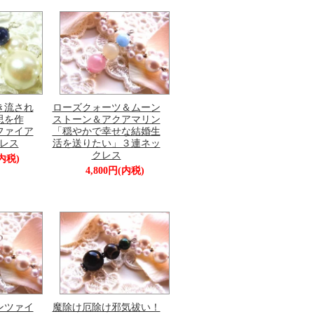
き流され
ローズクォーツ＆ムーン
思を作
ストーン＆アクアマリン
ファイア
「穏やかで幸せな結婚生
レス
活を送りたい」３連ネッ
クレス
(内税)
4,800円(内税)
ンツァイ
魔除け厄除け邪気祓い！