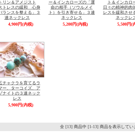
トリン＆アメジスト
ー＆インカローズの「運
ト＆インカロ
ストレスの緩和 心身
命の相手（ソウルメイ
日々の精神的肉
バランスを整える」３
ト）を引き寄せる」３連
レスを緩和させ
連ネックレス
ネックレス
ネックレ
4,900円(内税)
5,200円(内税)
5,500円(
五チャクラを育てるラ
マー、ターコイズ、ア
ゾナイトの３連ネック
レス
5,900円(内税)
全 [13] 商品中 [1-13] 商品を表示して