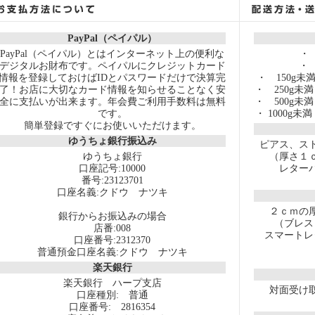
PayPal（ペイパル）
PayPal（ペイパル）とはインターネット上の便利な
・
デジタルお財布です。ペイパルにクレジットカード
・
情報を登録しておけばIDとパスワードだけで決算完
・ 150
了！お店に大切なカード情報を知らせることなく安
・ 250
全に支払いが出来ます。年会費ご利用手数料は無料
・ 500
です。
・ 1000
簡単登録ですぐにお使いいただけます。
ゆうちょ銀行振込み
ピアス、ス
ゆうちょ銀行
（厚さ１
口座記号:10000
レター
番号:23123701
口座名義:クドウ ナツキ
２ｃｍの
銀行からお振込みの場合
（ブレス
店番:008
スマートレ
口座番号:2312370
普通預金口座名義:クドウ ナツキ
楽天銀行
楽天銀行 ハープ支店
対面受け
口座種別: 普通
口座番号: 2816354