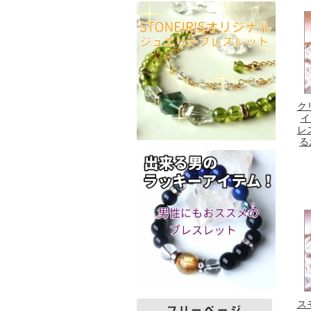
ク
イ
レ
る
ス