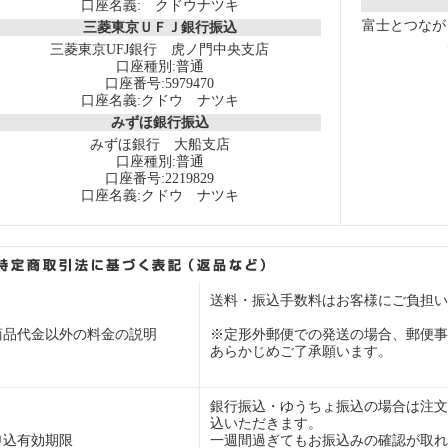
口座名義: クドウナツキ
富士とつなが
三菱東京ＵＦＪ銀行振込
三菱東京UFJ銀行 虎ノ門中央支店
口座種別:普通
口座番号:5979470
口座名義:クドウ ナツキ
みずほ銀行振込
みずほ銀行 大船支店
口座種別:普通
口座番号:2219829
口座名義:クドウ ナツキ
送料・振込手数料はお客様にご負担い
商品代金以外の料金の説明
※定形外郵便での発送の場合、郵便事
あらかじめご了承願います。
銀行振込・ゆうちょ振込の場合は注文
込いただきます。
申込有効期限
一週間過ぎてもお振込みの確認が取れ