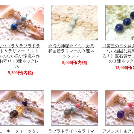
リソコラ＆ラブラドラ
☆海の神秘☆ドミニカ共
《第三の目を開
ト＆ラリマー 「スト
和国産ラリマーの３連ネ
ない強固な意
スのない良い環境を作
ックレス
る！》宝石質サ
お守り」3連ネックレ
の３連ネック
8,000円(内税)
ス
12,000円
5,500円(内税)
モーキークォーツ＆シ
ラブラドライト＆ラリマ
アメジスト＆ク